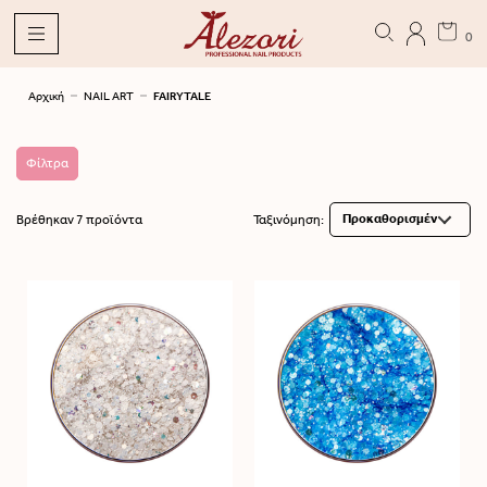
0
Αρχική
NAIL ART
FAIRYTALE
Φίλτρα
Βρέθηκαν 7 προϊόντα
Ταξινόμηση: