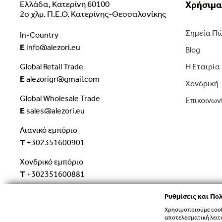
Ελλάδα, Κατερίνη 60100
Χρήσιμα
2ο χλμ. Π.Ε.Ο. Κατερίνης-Θεσσαλονίκης
Σημεία Π
In-Country
E
info@alezori.eu
Blog
Global Retail Trade
Η Εταιρία
E
alezorigr@gmail.com
Χονδρική
Global Wholesale Trade
Επικοινων
E
sales@alezori.eu
Λιανικό εμπόριο
T
+302351600901
Χονδρικό εμπόριο
T
+302351600881
Ρυθμίσεις και Πολ
Χρησιμοποιούμε cooki
αποτελεσματική λειτ