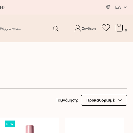
ΕΛ
Η)
Σύνδεση
0
Ταξινόμηση:
NEW