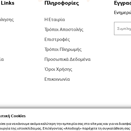
 Links
Πληροφορίες
Εγγραφ
Ενημερώ
ώλησης
Η Εταιρία
Τρόποι Αποστολής
Επιστροφές
Τρόποι Πληρωμής
ία
Προσωπικά Δεδομένα
Όροι Χρήσης
Επικοινωνία
ιτική Cookies
es για να κάνουμε ακόμα καλύτερη την εμπειρία σας στο site μας και για να διασφα
ουργία της ιστοσελίδα μας. Επιλέγοντας «Αποδοχή» παρέχετε τη συγκατάθεση σας 