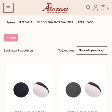
0
Αρχική
ΦΡΕΖΑΚΙΑ
PODODISC & ΑΝΤΑΛΛΑΚΤΙΚΑ
REFILL PADS
Φίλτρα
Βρέθηκαν 3 προϊόντα
Ταξινόμηση: