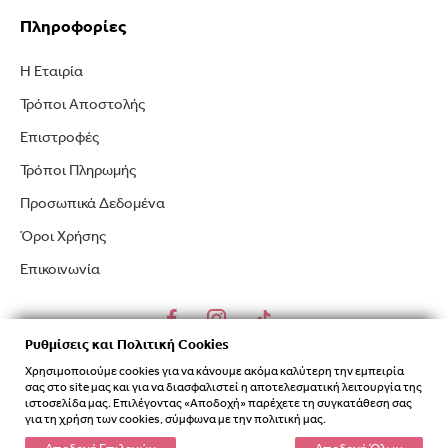
Πληροφορίες
Η Εταιρία
Τρόποι Αποστολής
Επιστροφές
Τρόποι Πληρωμής
Προσωπικά Δεδομένα
Όροι Χρήσης
Επικοινωνία
Ρυθμίσεις και Πολιτική Cookies
Χρησιμοποιούμε cookies για να κάνουμε ακόμα καλύτερη την εμπειρία
σας στο site μας και για να διασφαλιστεί η αποτελεσματική λειτουργία της
ιστοσελίδα μας. Επιλέγοντας «Αποδοχή» παρέχετε τη συγκατάθεση σας
για τη χρήση των cookies, σύμφωνα με την πολιτική μας.