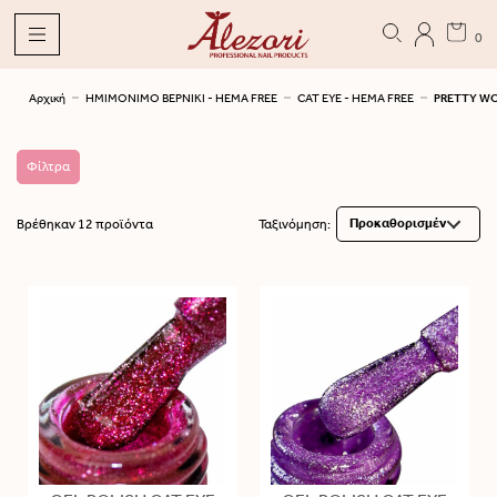
0
Αρχική
ΗΜΙΜΟΝΙΜΟ ΒΕΡΝΙΚΙ - HEMA FREE
CAT EYE - HEMA FREE
PRETTY WO
Φίλτρα
Βρέθηκαν 12 προϊόντα
Ταξινόμηση: