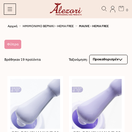
0
Αρχική
ΗΜΙΜΟΝΙΜΟ ΒΕΡΝΙΚΙ - HEMA FREE
MAUVE - HEMA FREE
Φίλτρα
Βρέθηκαν 19 προϊόντα
Ταξινόμηση: