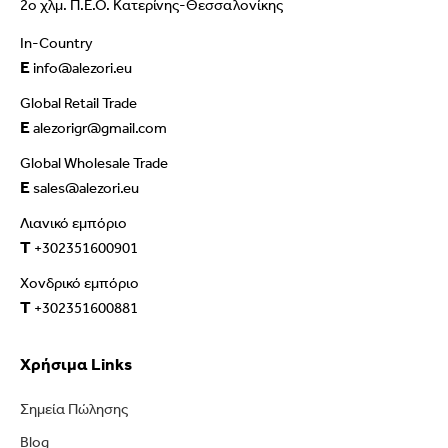
2ο χλμ. Π.Ε.Ο. Κατερίνης-Θεσσαλονίκης
In-Country
E
info@alezori.eu
Global Retail Trade
E
alezorigr@gmail.com
Global Wholesale Trade
E
sales@alezori.eu
Λιανικό εμπόριο
T
+302351600901
Χονδρικό εμπόριο
T
+302351600881
Χρήσιμα Links
Σημεία Πώλησης
Blog